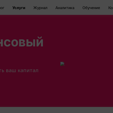
ог
Услуги
Журнал
Аналитика
Обучение
Ко
нсовый
ть ваш капитал