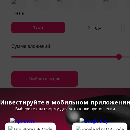
Tesla
1
год
2
года
Сумма вложений
Выбрать акции
* график показывает упущенный доход в прошлом, а не гара
Инвестируйте в мобильном приложени
Выберите платформу для установки приложения