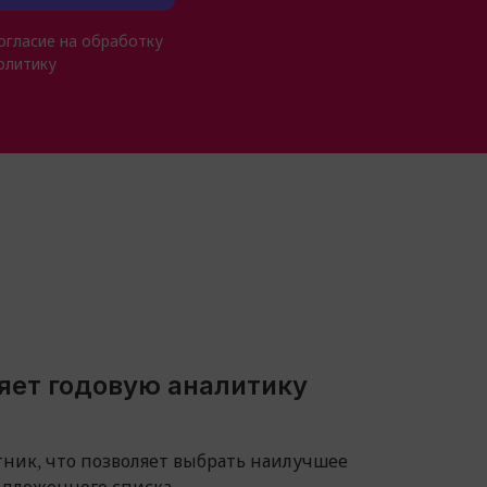
огласие на обработку
олитику
яет годовую аналитику
ник, что позволяет выбрать наилучшее
едложенного списка