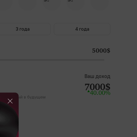
3
года
4
года
5000
$
Ваш доход
7000
$
40.00
%
нтированный в будущем
и