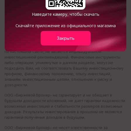
Форма обратной связи
Наведите камеру, чтобы скачать
Скачайте приложение из официального магазина
Представленная информация носит ознакомительный
характер и не должна рассматриваться как предложение
Закрыть
купить или продать иностранную валюту, ценные бумаги и/или
иные финансовые инструменты. Информация, представленная
на настоящем сайте, не является индивидуальной
инвестиционной рекомендацией. Финансовые инструменты
либо операции, упомянутые в данном разделе, могут не
подходить Вам, не соответствовать Вашему инвестиционному
профилю, финансовому положению, опыту инвестиций,
знаниям, инвестиционным целям, отношению к риску и
доходности.
ООО «Биржевой Брокер» не гарантирует и не обещает в
будущем доходности вложений, не дает гарантии надежности
возможных инвестиций и стабильности размеров возможных
доходов. Результаты инвестирования в прошлом не являются
гарантией получения доходов в будущем.
ООО «Биржевой Брокер» не несет ответственности за